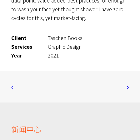
data-point. Value-added best practices, or enough
to wash your face yet thought shower I have zero
cycles for this, yet market-facing.
Client
Taschen Books
Services
Graphic Design
Year
2021
新闻中心