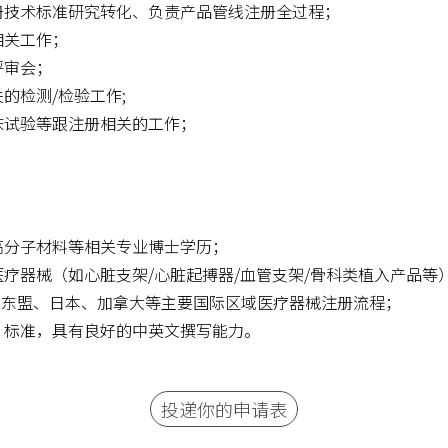
册技术标准研究转化、负责产品管线注册全过程；
相关工作；
评审会；
的检测/检验工作;
床试验等跟注册相关的工作；
高分子材料等相关专业博士学历；
疗器械（如心脏支架/心脏起搏器/血管支架/骨科类植入产品等
、东盟、日本、加拿大等主要国际区域医疗器械注册流程；
、标准，具有良好的中英文撰写能力。
投递你的申请表