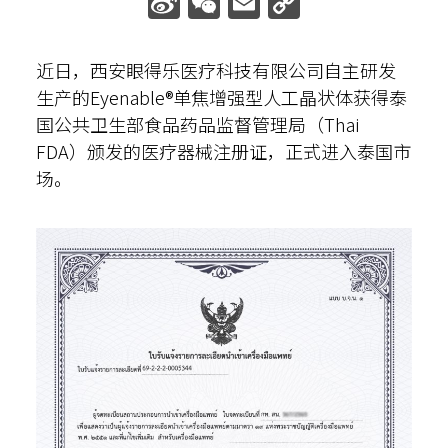
Sina
WeChat
Email
Copy
Weibo
Link
散光计算器
近日，西安眼得乐医疗科技有限公司自主研发
内部邮箱
生产的Eyenable®单焦增强型人工晶状体获得泰
国公共卫生部食品药品监督管理局（Thai
FDA）颁发的医疗器械注册证，正式进入泰国市
场。