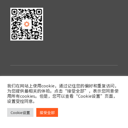
隐私政策
使用条款
登录
我们在网站上使用cookie，通过记住您的偏好和重复访问，
为您提供最相关的体验。点击“接受全部”，表示您同意使
版权© 2022西安眼得乐医疗科技有限公司
用所有cookies。但是，您可以查看“Cookie设置”页面，
设置受控同意。
陕ICP备17017591号-3
陕公网安备61019002003854号
Cookie设置
接受全部
Branding and website design by Stepworks