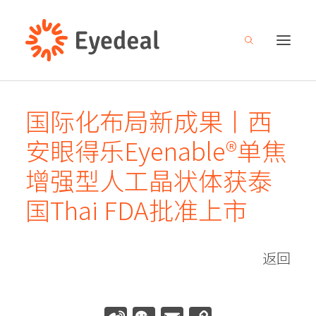
国际化布局新成果丨西
关于我们
安眼得乐Eyenable®单焦
产品管线
增强型人工晶状体获泰
研发创新
国Thai FDA批准上市
新闻中心
人才招募
返回
投资者关系
联系我们