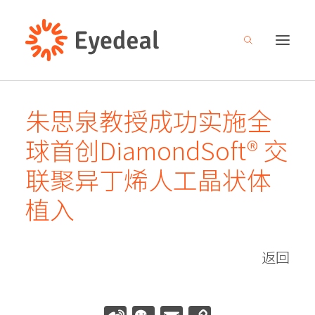
朱思泉教授成功实施全
关于我们
球首创DiamondSoft® 交
产品管线
联聚异丁烯人工晶状体
研发创新
植入
新闻中心
人才招募
返回
投资者关系
联系我们