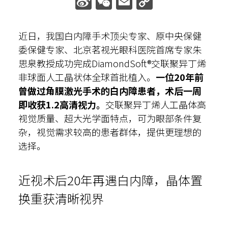
Sina
WeChat
Email
Copy
Weibo
Link
散光计算器
近日，我国白内障手术顶尖专家、原中央保健
内部邮箱
委保健专家、北京茗视光眼科医院首席专家朱
思泉教授成功完成DiamondSoft®交联聚异丁烯
非球面人工晶状体全球首批植入。
一位20年前
曾做过角膜激光手术的白内障患者，术后一周
即收获1.2高清视力。
交联聚异丁烯人工晶体高
视觉质量、超大光学面特点，可为眼部条件复
杂，视觉需求较高的患者群体，提供更理想的
选择。
近视术后20年再遇白内障，晶体置
换重获清晰视界