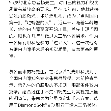
55岁的北京患者杨先生，对自己的视力和视觉
质量有着较高的要求。早在20年前，他就曾接
受过角膜激光手术矫治近视，成为了当时国内
第一批“吃螃蟹的人”。近年来，随着年龄增
长，他的白内障逐渐开始加重，首先出现问题
的左眼也在几年前做过人工晶体置换术。作为
一名颇有眼科经验的“过来人”，这一次他对
右眼白内障手术后的视觉质量，有着更高的期
待。
慕名而来的杨先生，在北京茗视光眼科找到了
全国白内障知名专家朱思泉教授。术前检查显
示，杨先生的角膜形态不规则，眼部条件较为
复杂。结合既往手术史和杨先生对高视觉质量
的期望值，朱思泉为他量身定制手术方案，选
用了DiamondSoft®交联聚异丁烯人工晶状体。