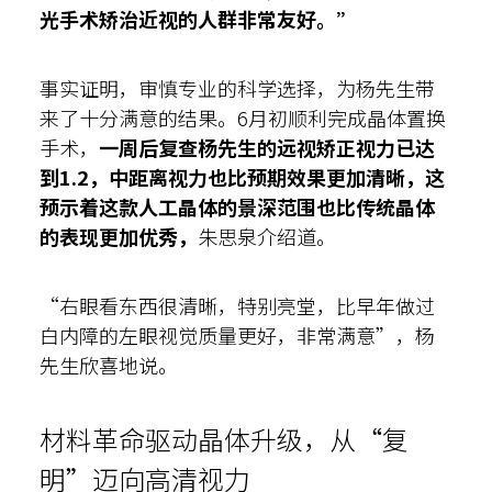
光手术
矫治近视
的人群
非常
友好。”
事实证明，审慎专业的科学选择，为杨先生带
来了十分满意的结果。6月初顺利完成晶体置换
手术，
一周
后复查杨先生的
远视矫正视力
已
达
到
1.2，
中距离视力也比预期效果更加清晰，这
预示着这款人工晶体的景深范围也比传统晶体
的表现更加优秀，
朱思泉介绍道。
“右眼看东西很清晰，特别亮堂，比早年做过
白内障的左眼视觉质量更好，非常满意”，杨
先生欣喜地说。
材料革命驱动晶体升级，从“复
明”迈向高清视力