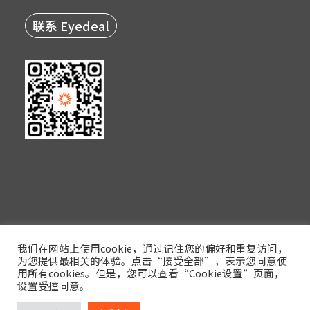
联系 Eyedeal
隐私政策
使用条款
登录
我们在网站上使用cookie，通过记住您的偏好和重复访问，
为您提供最相关的体验。点击“接受全部”，表示您同意使
版权© 2022西安眼得乐医疗科技有限公司
用所有cookies。但是，您可以查看“Cookie设置”页面，
设置受控同意。
陕ICP备17017591号-3
陕公网安备61019002003854号