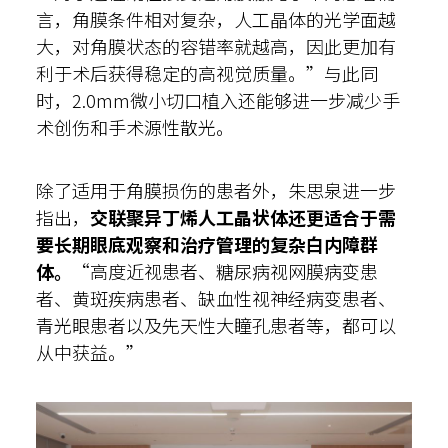
言，角膜条件相对复杂，人工晶体的光学面越
大，对角膜状态的容错率就越高，因此更加有
利于术后获得稳定的高视觉质量。”与此同
时，2.0mm微小切口植入还能够进一步减少手
术创伤和手术源性散光。
除了适用于角膜损伤的患者外，朱思泉进一步
指出，
交联聚异丁烯人工晶状体
还
更
适合
于
需
要长期眼底观察和
治疗
管理的
复杂
白内障
群
体
。
“高度近视患者、糖尿病视网膜病变患
者、黄斑疾病患者、缺血性视神经病变患者、
青光眼患者以及先天性大瞳孔患者等，都可以
从中获益。”