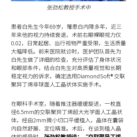
张劲松教授手术中
患者白先生今年69岁，罹患白内障多年，近三
年来他的视力持续衰退，术前右眼裸眼视力仅
0.02，日常起居、出行视物严重受限，生活质量
大幅降低。前来医院就诊时，医护团队首先为
白先生做了详细的检查，充分评估了身体状况
和眼部条件，结合白先生对高质量视觉和长期
稳定视力的诉求，确定选用DiamondSoft® 交联
聚异丁烯非球面人工晶状体实施手术。
在眼科手术室，随着推注器缓缓旋进，一枚直
径6.5mm的交联聚异丁烯超大光学面人工晶状
体，经由2mm微小切口平缓植入，晶体在囊袋
内自然舒展、定位精准。术后，在谈到植入晶
体的感受时，
张劲松教授说：“交联聚异丁烯