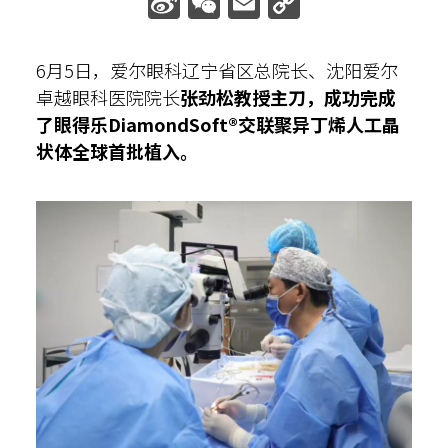
Sina
WeChat
Email
Copy
Weibo
Link
散光计算器
6月5日，爱尔眼科辽宁省区总院长、沈阳爱尔
内部邮箱
卓越眼科医院院长
张劲松教授主刀，成功完成
了眼得乐DiamondSoft®交联聚异丁烯人工晶
状体全球首批植入。