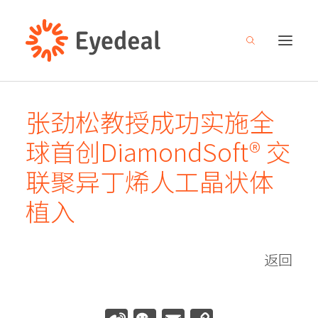
张劲松教授成功实施全
关于我们
球首创DiamondSoft® 交
产品管线
联聚异丁烯人工晶状体
研发创新
植入
新闻中心
人才招募
返回
投资者关系
联系我们