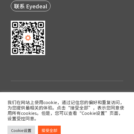
联系 Eyedeal
隐私政策
使用条款
登录
我们在网站上使用cookie，通过记住您的偏好和重复访问，
为您提供最相关的体验。点击“接受全部”，表示您同意使
版权© 2022西安眼得乐医疗科技有限公司
用所有cookies。但是，您可以查看“Cookie设置”页面，
设置受控同意。
陕ICP备17017591号-3
陕公网安备61019002003854号
Cookie设置
接受全部