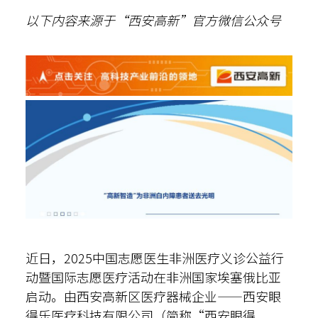
以下内容来源于“西安高新”官方微信公众号
散光计算器
内部邮箱
ENG
近日，2025中国志愿医生非洲医疗义诊公益行
动暨国际志愿医疗活动在非洲国家埃塞俄比亚
启动。由西安高新区医疗器械企业——西安眼
得乐医疗科技有限公司（简称“西安眼得