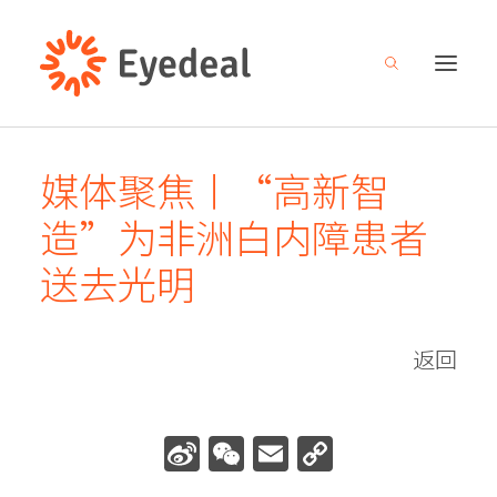
媒体聚焦丨“高新智
关于我们
造”为非洲白内障患者
产品管线
送去光明
研发创新
新闻中心
返回
人才招募
投资者关系
Sina
WeChat
Email
Copy
联系我们
Weibo
Link