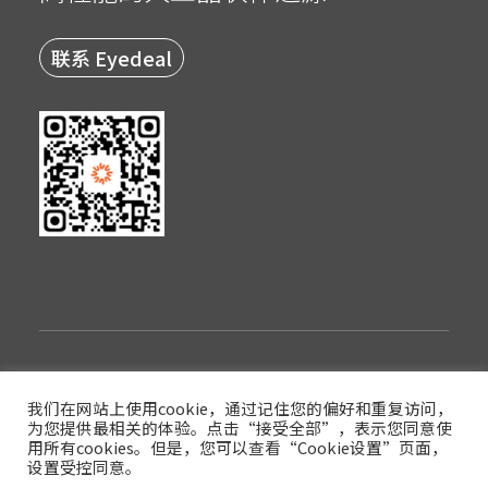
联系 Eyedeal
隐私政策
使用条款
登录
我们在网站上使用cookie，通过记住您的偏好和重复访问，
为您提供最相关的体验。点击“接受全部”，表示您同意使
版权© 2022西安眼得乐医疗科技有限公司
用所有cookies。但是，您可以查看“Cookie设置”页面，
设置受控同意。
陕ICP备17017591号-3
陕公网安备61019002003854号