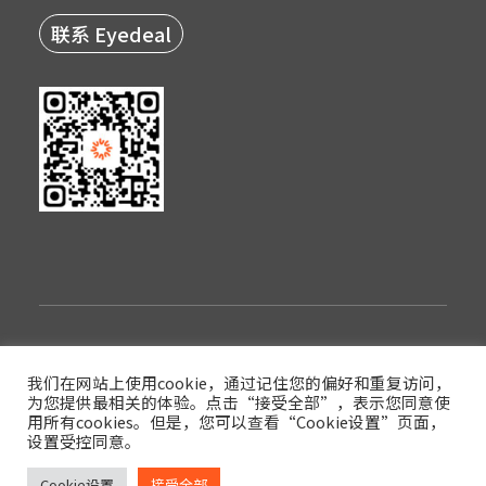
联系 Eyedeal
隐私政策
使用条款
登录
我们在网站上使用cookie，通过记住您的偏好和重复访问，
为您提供最相关的体验。点击“接受全部”，表示您同意使
版权© 2022西安眼得乐医疗科技有限公司
用所有cookies。但是，您可以查看“Cookie设置”页面，
设置受控同意。
陕ICP备17017591号-3
陕公网安备61019002003854号
Cookie设置
接受全部