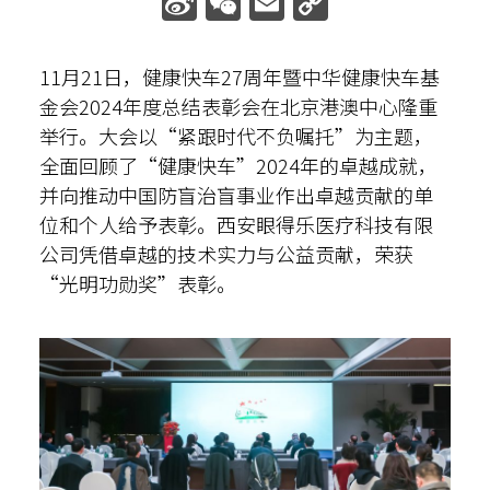
Sina
WeChat
Email
Copy
Weibo
Link
散光计算器
11月21日，健康快车27周年暨中华健康快车基
内部邮箱
金会2024年度总结表彰会在北京港澳中心隆重
举行。大会以“紧跟时代不负嘱托”为主题，
全面回顾了“健康快车”2024年的卓越成就，
并向推动中国防盲治盲事业作出卓越贡献的单
位和个人给予表彰。西安眼得乐医疗科技有限
公司凭借卓越的技术实力与公益贡献，荣获
“光明功勋奖”表彰。