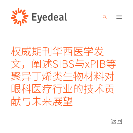
权威期刊华西医学发
关于我们
文，阐述SIBS与xPIB等
产品管线
聚异丁烯类生物材料对
研发创新
眼科医疗行业的技术贡
新闻中心
献与未来展望
人才招募
投资者关系
返回
联系我们