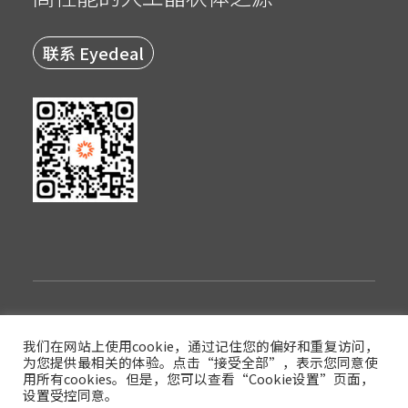
联系 Eyedeal
隐私政策
使用条款
登录
我们在网站上使用cookie，通过记住您的偏好和重复访问，
为您提供最相关的体验。点击“接受全部”，表示您同意使
版权© 2022西安眼得乐医疗科技有限公司
用所有cookies。但是，您可以查看“Cookie设置”页面，
设置受控同意。
陕ICP备17017591号-3
陕公网安备61019002003854号