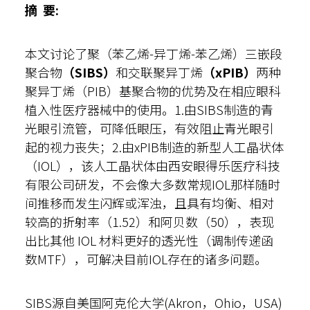
摘 要:
本文讨论了聚（苯乙烯-异丁烯-苯乙烯）三嵌段
聚合物
（SIBS）
和交联聚异丁烯
（xPIB）
两种
聚异丁烯（PIB）基聚合物的优势及在相应眼科
植入性医疗器械中的使用。1.由SIBS制造的青
光眼引流管，可降低眼压，有效阻止青光眼引
起的视力丧失；2.由xPIB制造的新型人工晶状体
（IOL），该人工晶状体由西安眼得乐医疗科技
有限公司研发，不会像大多数常规IOL那样随时
间推移而发生闪辉或浑浊，且具有均衡、相对
较高的折射率（1.52）和阿贝数（50），表现
出比其他 IOL 材料更好的透光性（调制传递函
数MTF），可解决目前IOL存在的诸多问题。
SIBS源自美国阿克伦大学(Akron，Ohio，USA)