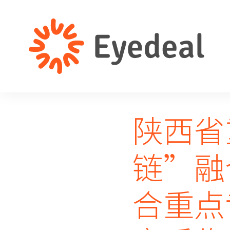
陕西省
链”融
合重点