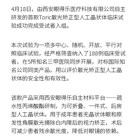
4月18日，由西安眼得乐医疗科技有限公司自主
散光计算器
研发的首款Toric散光矫正型人工晶状体临床试
内部邮箱
验成功完成受试者入组。
本次试验为一项多中心、随机、开放、平行对
照临床试验，经严格筛查纳入了188例临床受试
者，在5所知名三甲医院同步开展，对标国际知
名公司同类产品，用以评价散光矫正型人工晶
状体的安全性和有效性。
该款产品采用西安眼得乐自主材料平台——疏
水性丙烯酸酯研制，为可折叠、一件式、后房
型人工晶状体。用于成年患者无晶状体眼和原
发性角膜散光摘除白内障后的视力矫正，术后
可减少患者残余散光度，降低对眼镜的依赖。