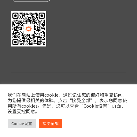
隐私政策
使用条款
登录
我们在网站上使用cookie，通过记住您的偏好和重复访问，
为您提供最相关的体验。点击“接受全部”，表示您同意使
版权© 2022西安眼得乐医疗科技有限公司
用所有cookies。但是，您可以查看“Cookie设置”页面，
设置受控同意。
陕ICP备17017591号-3
陕公网安备61019002003854号
Cookie设置
接受全部
Branding and website design by Stepworks