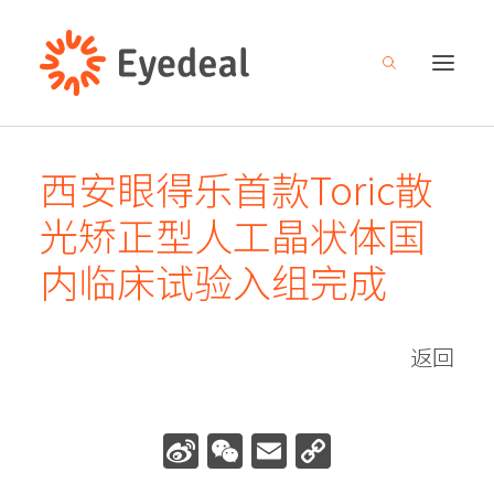
西安眼得乐首款Toric散
关于我们
光矫正型人工晶状体国
产品管线
内临床试验入组完成
研发创新
新闻中心
返回
人才招募
投资者关系
Sina
WeChat
Email
Copy
联系我们
Weibo
Link