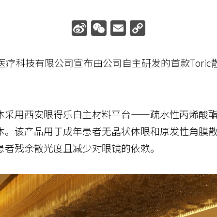
Sina
WeChat
Email
Copy
Weibo
Link
医疗科技有限公司宣布由公司自主研发的首款Tori
体采用西安眼得乐自主材料平台——疏水性丙烯酸
体。该产品用于成年患者无晶状体眼和原发性角膜
患者残余散光度且减少对眼镜的依赖。