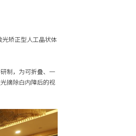
c散光矫正型人工晶状体
酯研制，为可折叠、一
散光摘除白内障后的视