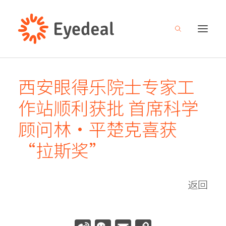
西安眼得乐院士专家工
关于我们
作站顺利获批 首席科学
产品管线
顾问林·平楚克喜获
研发创新
“拉斯奖”
新闻中心
人才招募
返回
投资者关系
联系我们